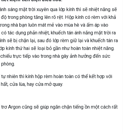
ánh sáng mặt trời xuyên qua lớp kính thì sẽ nhiệt năng sẽ
 độ trong phòng tăng lên rõ rệt. Hộp kính có rèm với khả
n trong nhà bạn luôn mát mẻ vào mùa hè và ấm áp vào
ó tác dụng phản nhiệt, khuếch tán ánh nắng mặt trời ra
kính sẽ bị chặn lại, sau đó lớp rèm giữ lại và khuếch tán ra
ớp kính thứ hai sẽ loại bỏ gần như hoàn toàn nhiệt năng.
i chiếu trực tiếp vào trong nhà gây ảnh hưởng đến sức
 phòng.
tự nhiên thì kính hộp rèm hoàn toàn có thể kết hợp với
hất, cửa lùa, hay cửa mở quay.
khí trơ Argon cũng sẽ giúp ngăn chặn tiếng ồn một cách rất