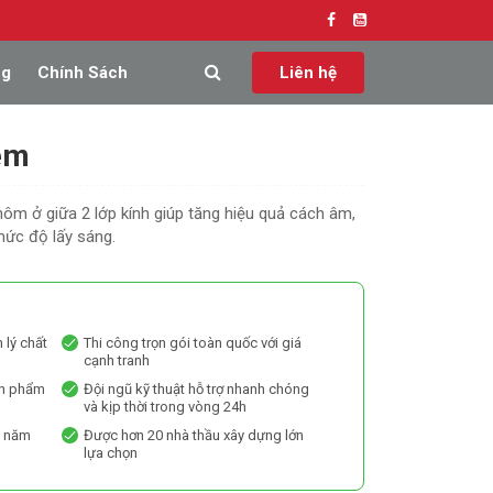
ng
Chính Sách
Liên hệ
èm
m ở giữa 2 lớp kính giúp tăng hiệu quả cách âm,
mức độ lấy sáng.
 lý chất
Thi công trọn gói toàn quốc với giá
cạnh tranh
ản phẩm
Đội ngũ kỹ thuật hỗ trợ nhanh chóng
và kịp thời trong vòng 24h
0 năm
Được hơn 20 nhà thầu xây dựng lớn
lựa chọn