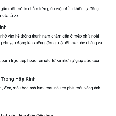
ắn một mô tơ nhỏ ở trên giúp việc điều khiển tự động
mote từ xa.
ính
 nhờ vào hệ thống thanh nam châm gắn ở mép phía noài
àng chuyển động lên xuống, đóng mở hết sức nhẹ nhàng và
t bấm trực tiếp hoặc remote từ xa nhờ sự giúp sức của
 Trong Hộp Kính
i, đen, màu bạc ánh kim, màu nâu cà phê, màu vàng ánh
 tiết kiệm tiền điện điều hòa.