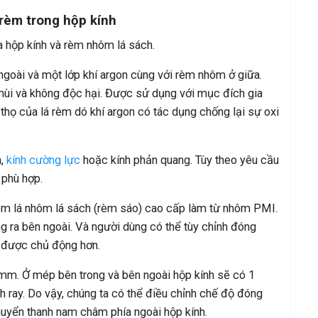
 rèm trong hộp kính
a hộp kính và rèm nhôm lá sách.
ngoài và một lớp khí argon cùng với rèm nhôm ở giữa.
 mùi và không độc hại. Được sử dụng với mục đích gia
 thọ của lá rèm dó khí argon có tác dụng chống lại sự oxi
n,
kính cường lực
hoặc kính phản quang. Tùy theo yêu cầu
 phù hợp.
rèm lá nhôm lá sách (rèm sáo) cao cấp làm từ nhôm PMI.
g ra bên ngoài. Và người dùng có thể tùy chỉnh đóng
 được chủ động hơn.
m. Ở mép bên trong và bên ngoài hộp kính sẽ có 1
 ray. Do vậy, chúng ta có thể điều chỉnh chế độ đóng
uyển thanh nam châm phía ngoài hộp kính.