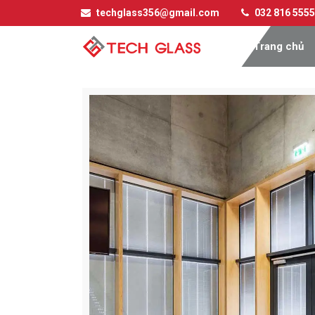
techglass356@gmail.com
032 816 5555
Trang chủ