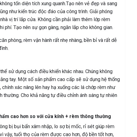
 không tốn diện tích xung quanh.Tạo nên vẻ đẹp và sang
 cũng như kiến trúc độc đáo của công trình. Giải phóng
nhà vị trí lắp cửa. Không cần phải làm thêm lớp rèm
hi phí. Tạo nên sự gọn gàng, ngăn lắp cho không gian.
 căn phòng, rèm vận hành rất nhẹ nhàng, bền bỉ và rất dễ
ình.
ó thể sử dụng cách điều khiển khác nhau. Chúng không
bằng tay. Một số sản phẩm cao cấp sẽ sử dụng hệ thống
, chính xác nâng lên hay hạ xuống các lá chớp rèm như
h thường. Cho khả năng tự điều chỉnh ánh sáng tự nhiên
 phẩm cao hơn so với cửa kính + rèm thông thường
ông bị bụi bẩn xâm nhập, lo sợ bị mốc, rỉ sét giúp rèm
ì vậy, tuổi thọ của rèm được cao hơn, độ bền tốt hơn,