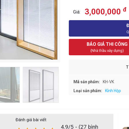
đ
3,000,000
Giá:
Q
BÁO GIÁ THI CÔNG
(Nhà thầu xây dựng)
T
Mã sản phẩm:
KH-VK
Loại sản phẩm:
Kính Hộp
Đánh giá bài viết
4.9/5 - (27 bình