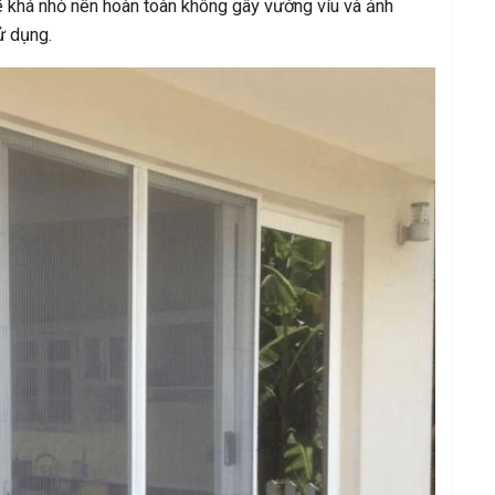
kế khá nhỏ nên hoàn toàn không gây vướng víu và ảnh
ử dụng.