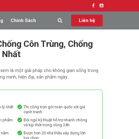
ng
Chính Sách
Liên hệ
Chống Côn Trùng, Chống
t Nhất
xem là một giải pháp cho không gian sống trong
ông minh, hiện đại, sản phẩm ngày...
 lý chất
Thi công trọn gói toàn quốc với giá
cạnh tranh
ản phẩm
Đội ngũ kỹ thuật hỗ trợ nhanh chóng
và kịp thời trong vòng 24h
0 năm
Được hơn 20 nhà thầu xây dựng lớn
lựa chọn