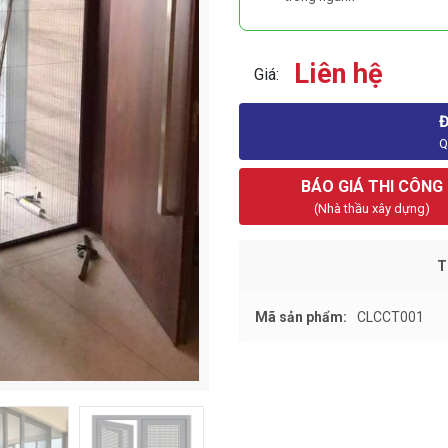
Liên hệ
Giá:
Q
BÁO GIÁ THI CÔNG
(Nhà thầu xây dựng)
T
Mã sản phẩm:
CLCCT001