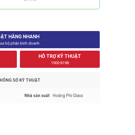
ĐẶT HÀNG NHANH
ua bộ phận kinh doanh
HỖ TRỢ KỸ THUẬT
1900 8198
HÔNG SỐ KỸ THUẬT
Nhà sản xuất
Hoàng Phi Glass