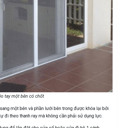
éo tay một bên có chốt
ang một bên và phần lưới bên trong được khóa lại bởi
 tự đi theo thanh ray mà không cần phải sử dụng lực.
ụng để lắp đặt cho cửa sổ hoặc cửa đi hệ 1 cánh.