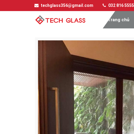
techglass356@gmail.com
032 816 5555
Trang chủ