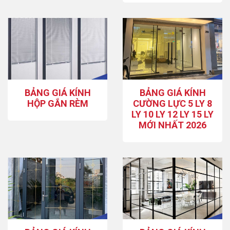
BẢNG GIÁ KÍNH
BẢNG GIÁ KÍNH
HỘP GẮN RÈM
CƯỜNG LỰC 5 LY 8
LY 10 LY 12 LY 15 LY
MỚI NHẤT 2026