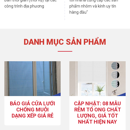
bán thời gian (thời vụ) tại các
tôi nhà là cung cấp các sản
công trình địa phương
phẩm nhôm và kính uy tín
hàng đầu"
DANH MỤC SẢN PHẨM
BÁO GIÁ CỬA LƯỚI
CẬP NHẬT: 08 MẪU
CHỐNG MUỖI
RÈM TỔ ONG CHẤT
DẠNG XẾP GIÁ RẺ
LƯỢNG, GIÁ TỐT
NHẤT HIỆN NAY