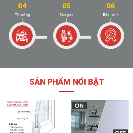
04
05
06
Thi công
Bàn giao
Bảo hành
SẢN PHẨM NỔI BẬT